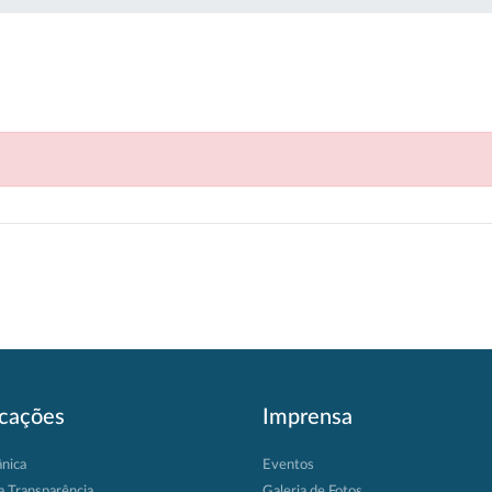
icações
Imprensa
ânica
Eventos
a Transparência
Galeria de Fotos