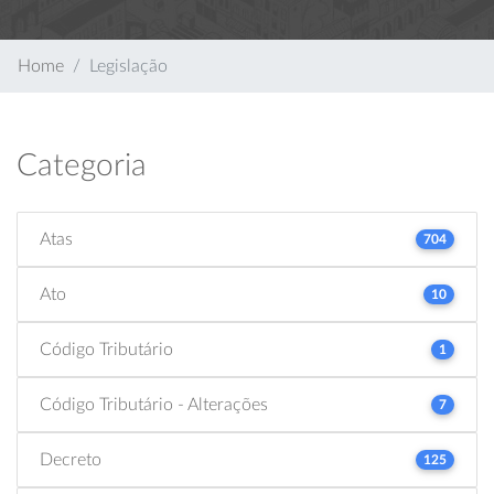
Home
Legislação
Categoria
Atas
704
Ato
10
Código Tributário
1
Código Tributário - Alterações
7
Decreto
125