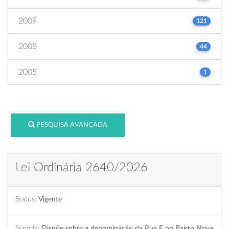
2009
121
2008
44
2005
1
PESQUISA AVANÇADA
Lei Ordinária 2640/2026
Status:
Vigente
Súmula:
Dispõe sobre a denominação da Rua F no Bairro Nova