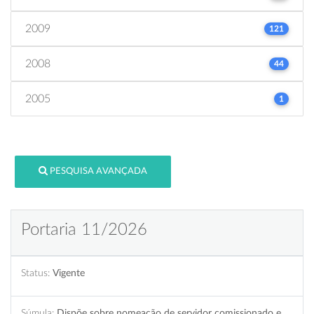
2009
121
2008
44
2005
1
PESQUISA AVANÇADA
Portaria 11/2026
Status:
Vigente
Súmula:
Dispõe sobre nomeação de servidor comissionado e