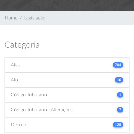
Home
Legislação
Categoria
Atas
704
Ato
10
Código Tributário
1
Código Tributário - Alterações
7
Decreto
125