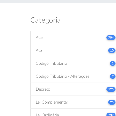
Categoria
Atas
704
Ato
10
Código Tributário
1
Código Tributário - Alterações
7
Decreto
125
Lei Complementar
25
Lei Ordinária
737