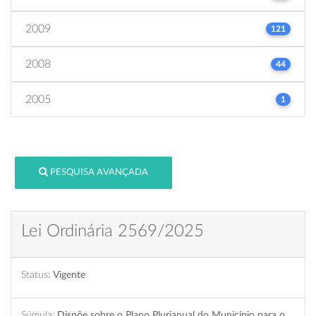
2009
121
2008
44
2005
1
PESQUISA AVANÇADA
Lei Ordinária 2569/2025
Status:
Vigente
Súmula:
Dispõe sobre o Plano Plurianual do Município para o