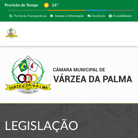
Previsão do Tempo
26º
Portal da Transparência
Acesso à Informação
Ouvidoria
Acessibilidade
LEGISLAÇÃO