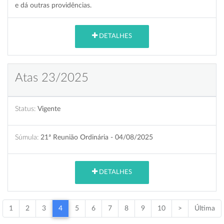
e dá outras providências.
DETALHES
Atas 23/2025
Status:
Vigente
Súmula:
21ª Reunião Ordinária - 04/08/2025
DETALHES
1
2
3
4
5
6
7
8
9
10
>
Última