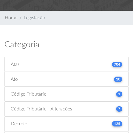
Home
Legislação
Categoria
Atas
704
Ato
10
Código Tributário
1
Código Tributário - Alterações
7
Decreto
125