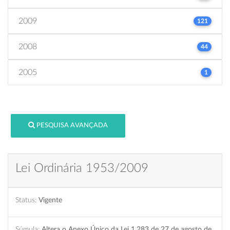
2009
121
2008
44
2005
1
PESQUISA AVANÇADA
Lei Ordinária 1953/2009
Status:
Vigente
Súmula:
Altera o Anexo Único da Lei 1.283 de 27 de agosto de