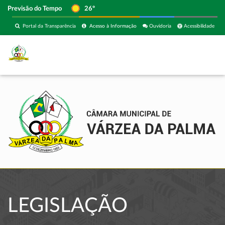
Previsão do Tempo
26º
Portal da Transparência
Acesso à Informação
Ouvidoria
Acessibilidade
LEGISLAÇÃO