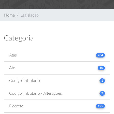
Home
Legislação
Categoria
Atas
704
Ato
10
Código Tributário
1
Código Tributário - Alterações
7
Decreto
125