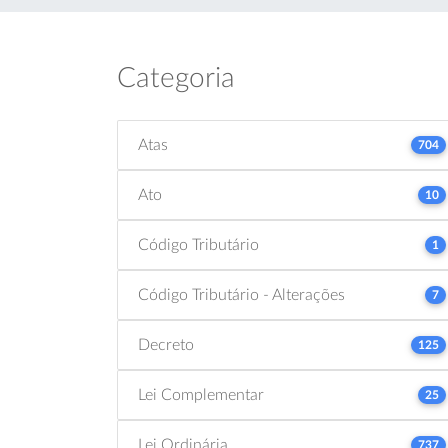
Categoria
Atas
704
Ato
10
Código Tributário
1
Código Tributário - Alterações
7
Decreto
125
Lei Complementar
25
Lei Ordinária
737