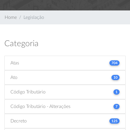
Home
Legislação
Categoria
Atas
704
Ato
10
Código Tributário
1
Código Tributário - Alterações
7
Decreto
125