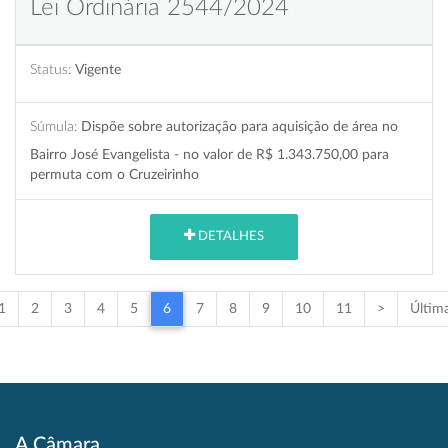
Lei Ordinária 2544/2024
Status:
Vigente
Súmula:
Dispõe sobre autorização para aquisição de área no
Bairro José Evangelista - no valor de R$ 1.343.750,00 para
permuta com o Cruzeirinho
DETALHES
1
2
3
4
5
6
7
8
9
10
11
>
Últim
A Câmara