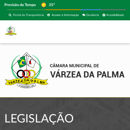
Previsão do Tempo
35º
Portal da Transparência
Acesso à Informação
Ouvidoria
Acessibilidade
LEGISLAÇÃO