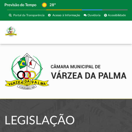
Previsão do Tempo
28º
Portal da Transparência
Acesso à Informação
Ouvidoria
Acessibilidade
LEGISLAÇÃO