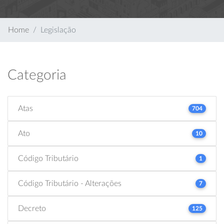
Home
Legislação
Categoria
Atas
704
Ato
10
Código Tributário
1
Código Tributário - Alterações
7
Decreto
125