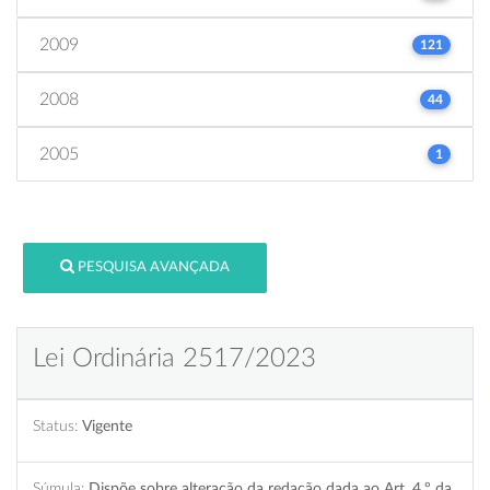
2009
121
2008
44
2005
1
PESQUISA AVANÇADA
Lei Ordinária 2517/2023
Status:
Vigente
Súmula:
Dispõe sobre alteração da redação dada ao Art. 4.º da