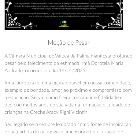
Moção de Pesar
A Câmara Municipal de Várzea da Palma manifesta profundo
pesar pelo falecimento da estimada Irmã Doroteia Maria
Andrade, ocorrido no dia 14/01/2025.
Irmã Doroteia foi uma figura notável em nossa comunidade,
exemplo de bondade, amor ao próximo e compromisso com
a educação. Serviu como freira com amor e fidelidade e
dedicou muitos anos de sua vida na formação e cuidado de
crianças na Creche Aracy Righi Vicintin.
Seu legado será sempre lembrado como fonte de inspiração
e sua partida deixa um vazio imensurável no coração de