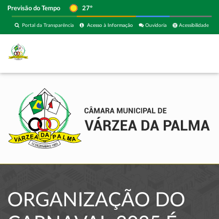
Previsão do Tempo
27º
Portal da Transparência
Acesso à Informação
Ouvidoria
Acessibilidade
ORGANIZAÇÃO DO