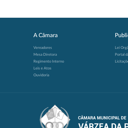
A Câmara
Publ
Vereadores
Lei Org
Mesa Diretora
Portal d
Regimento Interno
Licitaçõ
Leis e Atos
Ouvidoria