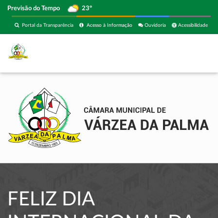
Previsão do Tempo
23º
Portal da Transparência
Acesso à Informação
Ouvidoria
Acessibilidade
FELIZ DIA