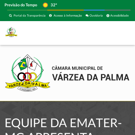
Previsão do Tempo
32º
Portal da Transparência
Acesso à Informação
Ouvidoria
Acessibilidade
EQUIPE DA EMATER-