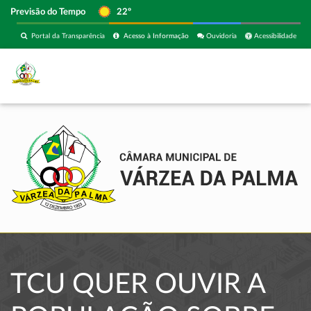
Previsão do Tempo
22º
Portal da Transparência
Acesso à Informação
Ouvidoria
Acessibilidade
TCU QUER OUVIR A