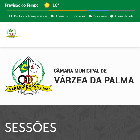
Previsão do Tempo
18º
Portal da Transparência
Acesso à Informação
Ouvidoria
Acessibilidade
SESSÕES