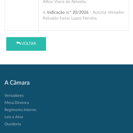
Ailton Viana de Almeida;
6.
Indicação n.º 20/2026
- Autoria: Vereador
Reinaldo Farias Lopes Ferreira.
VOLTAR
A Câmara
Vereadores
Mesa Diretora
Regimento Interno
Leis e Atos
Ouvidoria