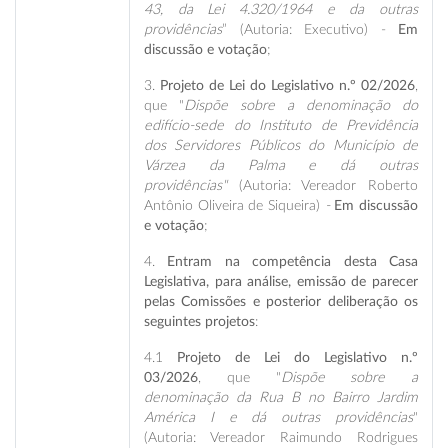
43, da Lei 4.320/1964 e da outras
providências
” (Autoria: Executivo) -
Em
discussão e votação
;
3.
Projeto de Lei do Legislativo n.º 02/2026
,
que "
Dispõe sobre a denominação do
edifício-sede do Instituto de Previdência
dos Servidores Públicos do Município de
Várzea da Palma e dá outras
providências"
(Autoria: Vereador Roberto
Antônio Oliveira de Siqueira)
-
Em discussão
e votação
;
4.
Entram na competência desta Casa
Legislativa, para análise, emissão de parecer
pelas Comissões e posterior deliberação os
seguintes projetos
:
4.1
Projeto de Lei do Legislativo n.º
03/2026
, que "
Dispõe sobre a
denominação da Rua B no Bairro Jardim
América I e dá outras providências
"
(Autoria: Vereador Raimundo Rodrigues