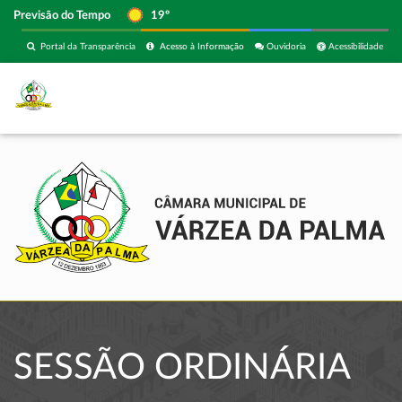
Previsão do Tempo
19º
Portal da Transparência
Acesso à Informação
Ouvidoria
Acessibilidade
SESSÃO ORDINÁRIA