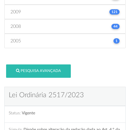
2009
121
2008
44
2005
1
PESQUISA AVANÇADA
Lei Ordinária 2517/2023
Status:
Vigente
Súmula:
Dispõe sobre alteração da redação dada ao Art. 4.º da