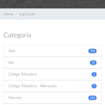
Home
Legislação
Categoria
Atas
704
Ato
10
Código Tributário
1
Código Tributário - Alterações
7
Decreto
125