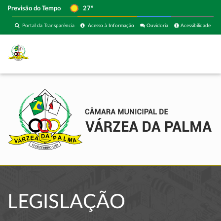
Previsão do Tempo
27º
Portal da Transparência
Acesso à Informação
Ouvidoria
Acessibilidade
LEGISLAÇÃO