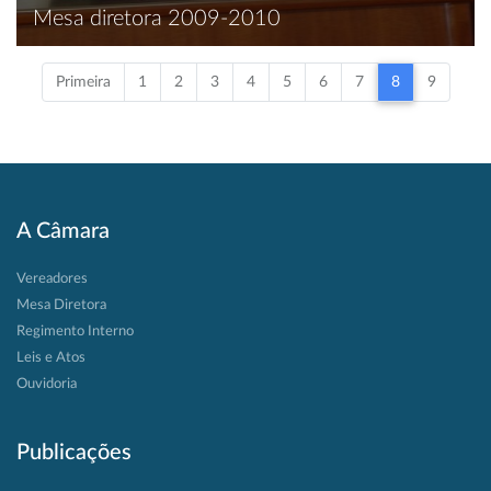
Mesa diretora 2009-2010
Primeira
1
2
3
4
5
6
7
8
9
A Câmara
Vereadores
Mesa Diretora
Regimento Interno
Leis e Atos
Ouvidoria
Publicações