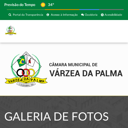
Previsão do Tempo
34º
Portal da Transparência
Acesso à Informação
Ouvidoria
Acessibilidade
GALERIA DE FOTOS