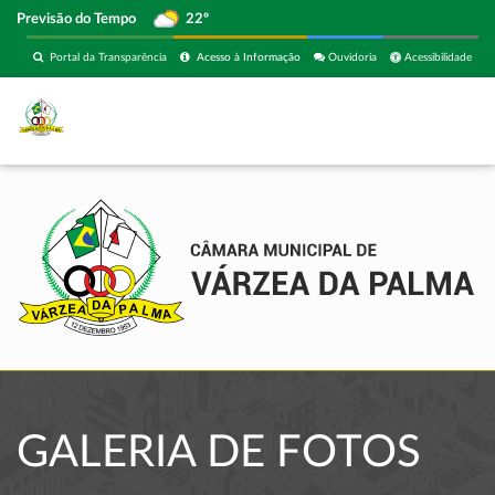
Previsão do Tempo
22º
Portal da Transparência
Acesso à Informação
Ouvidoria
Acessibilidade
GALERIA DE FOTOS