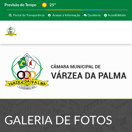
Previsão do Tempo
25º
Portal da Transparência
Acesso à Informação
Ouvidoria
Acessibilidade
GALERIA DE FOTOS