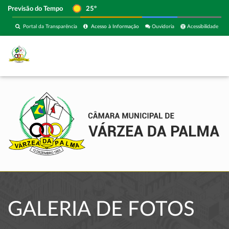
Previsão do Tempo
25º
Portal da Transparência
Acesso à Informação
Ouvidoria
Acessibilidade
GALERIA DE FOTOS