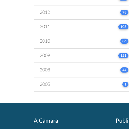
2012
98
2011
103
2010
86
2009
121
2008
44
2005
1
A Câmara
Publ