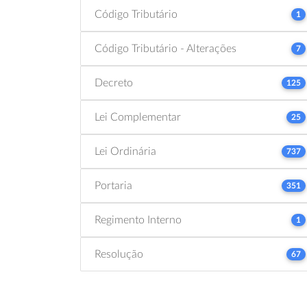
Código Tributário
1
Código Tributário - Alterações
7
Decreto
125
Lei Complementar
25
Lei Ordinária
737
Portaria
351
Regimento Interno
1
Resolução
67