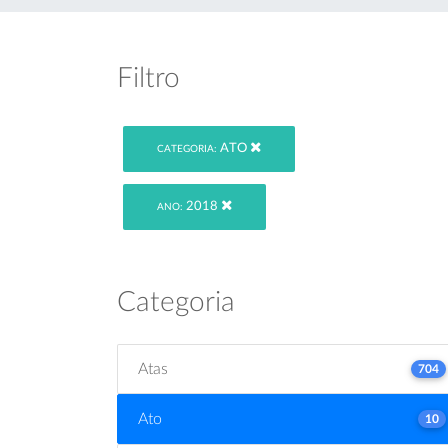
Filtro
ATO
CATEGORIA:
2018
ANO:
Categoria
Atas
704
Ato
10