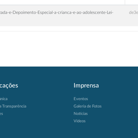
ada-e-Depoimento-Especial-a-crianca-e-ao-adolescente-Lei-
de3
icações
Imprensa
ânica
Eventos
a Transparência
Galeria de Fotos
es
Notícias
Vídeos