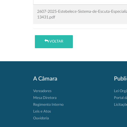
2607-2025-Estebelece-Sistema-de-Escuta-Especializ
13431.pdf
VOLTAR
A Câmara
Publ
Vereadores
Lei Org
Mesa Diretora
Portal d
Regimento Interno
Licitaçõ
Leis e Atos
Ouvidoria