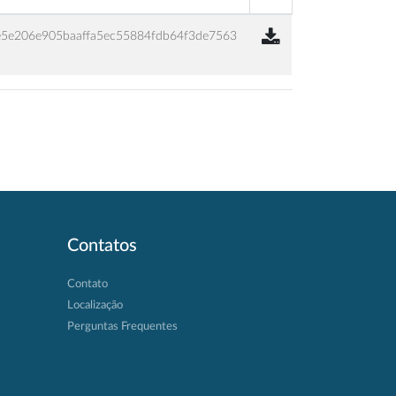
e5e206e905baaffa5ec55884fdb64f3de7563
Contatos
Contato
Localização
Perguntas Frequentes