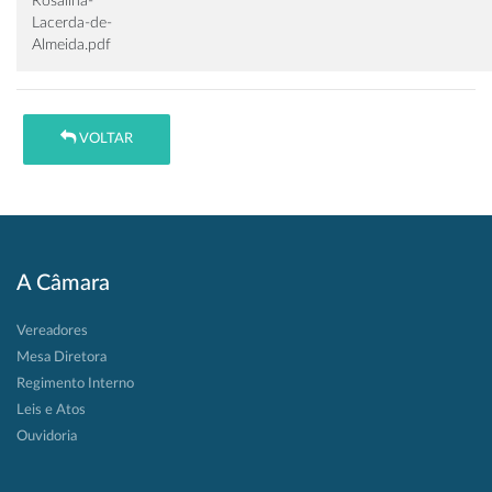
Rosalina-
Lacerda-de-
Almeida.pdf
VOLTAR
A Câmara
Vereadores
Mesa Diretora
Regimento Interno
Leis e Atos
Ouvidoria