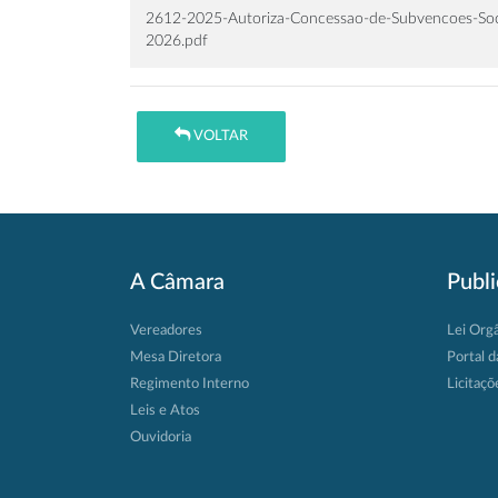
2612-2025-Autoriza-Concessao-de-Subvencoes-Socia
2026.pdf
VOLTAR
A Câmara
Publ
Vereadores
Lei Org
Mesa Diretora
Portal d
Regimento Interno
Licitaçõ
Leis e Atos
Ouvidoria