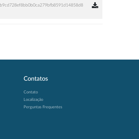
b9cd728ef8bb0b0ca279bfb8591d14858d8
Contatos
Contato
Localização
Perguntas Frequentes