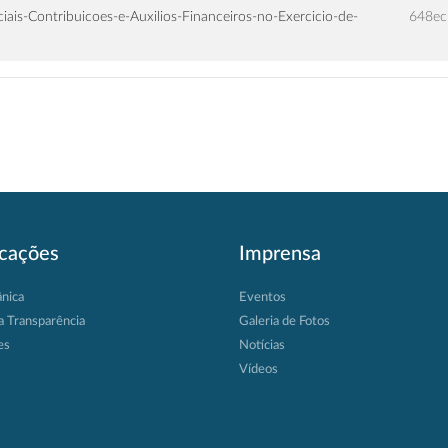
is-Contribuicoes-e-Auxilios-Financeiros-no-Exercicio-de-
648ec
icações
Imprensa
ânica
Eventos
a Transparência
Galeria de Fotos
es
Notícias
Vídeos