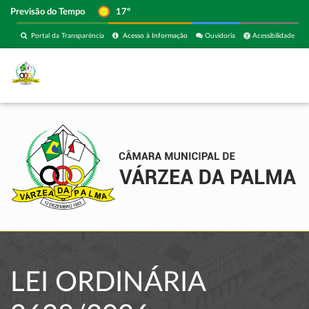
Previsão do Tempo
17º
Portal da Transparência
Acesso à Informação
Ouvidoria
Acessibilidade
LEI ORDINÁRIA