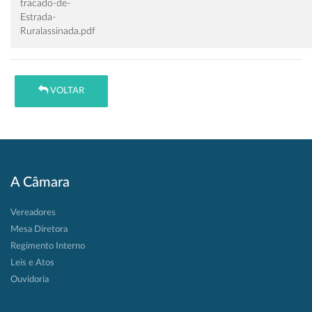
tracado-de-
Estrada-
Ruralassinada.pdf
VOLTAR
A Câmara
Vereadores
Mesa Diretora
Regimento Interno
Leis e Atos
Ouvidoria