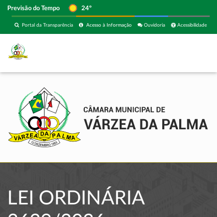
Previsão do Tempo
24º
Portal da Transparência
Acesso à Informação
Ouvidoria
Acessibilidade
LEI ORDINÁRIA