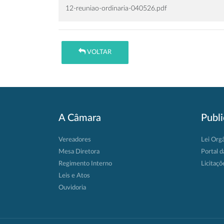
12-reuniao-ordinaria-040526.pdf
VOLTAR
A Câmara
Publ
Vereadores
Lei Org
Mesa Diretora
Portal d
Regimento Interno
Licitaçõ
Leis e Atos
Ouvidoria