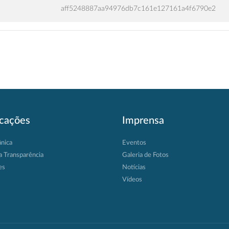
aff5248887aa94976db7c161e127161a4f6790e2
icações
Imprensa
ânica
Eventos
a Transparência
Galeria de Fotos
es
Notícias
Vídeos