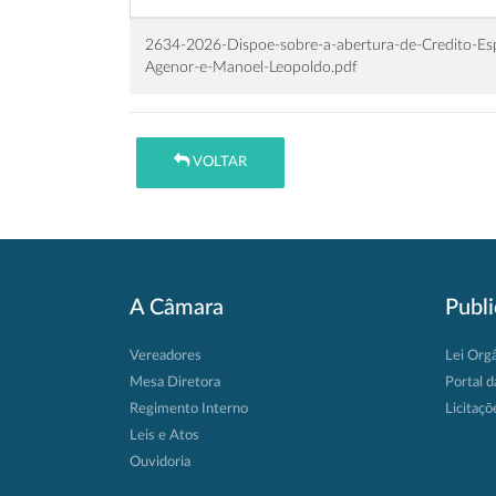
2634-2026-Dispoe-sobre-a-abertura-de-Credito-Esp
Agenor-e-Manoel-Leopoldo.pdf
VOLTAR
A Câmara
Publ
Vereadores
Lei Org
Mesa Diretora
Portal d
Regimento Interno
Licitaçõ
Leis e Atos
Ouvidoria