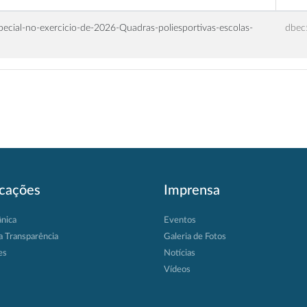
ecial-no-exercicio-de-2026-Quadras-poliesportivas-escolas-
dbec
icações
Imprensa
ânica
Eventos
a Transparência
Galeria de Fotos
es
Notícias
Vídeos