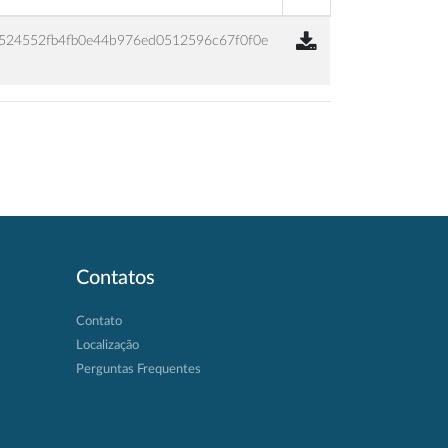
524552fb4fb0e44b976ed0512596c67f0f0e
Contatos
Contato
Localização
Perguntas Frequentes