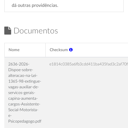
dá outras providências.
Documentos
Nome
Checksum
2636-2026-
e1814c0385a6fb3cdd411ba435fad3c2af70
Dispoe-sobre-
alteracao-na-Lei-
1365-98-extingue-
vagas-auxiliar-de-
servicos-gerais-
capina-aumenta-
cargos-Assistente-
Social-Motorista-
e-
Psicopedagogo.pdf