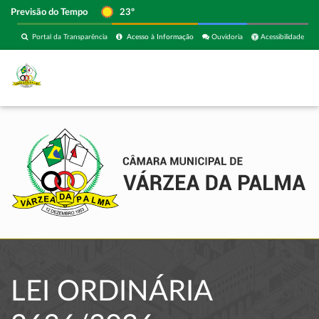
Previsão do Tempo
23º
Portal da Transparência
Acesso à Informação
Ouvidoria
Acessibilidade
LEI ORDINÁRIA