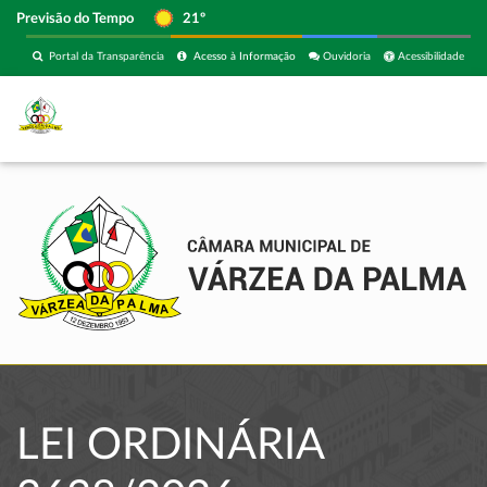
Previsão do Tempo
21º
Portal da Transparência
Acesso à Informação
Ouvidoria
Acessibilidade
LEI ORDINÁRIA