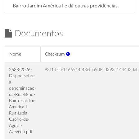
Bairro Jardim América I e dá outras providências.
Documentos
Nome
Checksum
2638-2026-
98f1d5ce1466514f48efaa9d8cd393a1444d3dab
Dispoe-sobre-
a-
denominacao-
da-Rua-B-no-
Bairro-Jardim-
America-I-
Rua-Luzia-
Ozorio-de-
Aguiar-
Azevedo.pdf