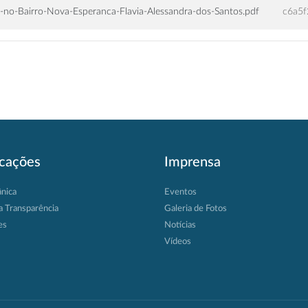
o-Bairro-Nova-Esperanca-Flavia-Alessandra-dos-Santos.pdf
c6a5
icações
Imprensa
ânica
Eventos
a Transparência
Galeria de Fotos
es
Notícias
Vídeos