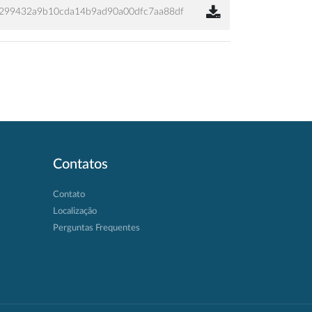
f299432a9b10cda14b9ad90a00dfc7aa88df
Contatos
Contato
Localização
Perguntas Frequentes