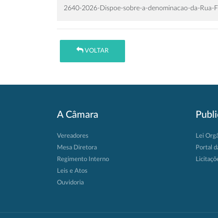
2640-2026-Dispoe-sobre-a-denominacao-da-Rua-F-n
VOLTAR
A Câmara
Publ
Vereadores
Lei Org
Mesa Diretora
Portal d
Regimento Interno
Licitaçõ
Leis e Atos
Ouvidoria