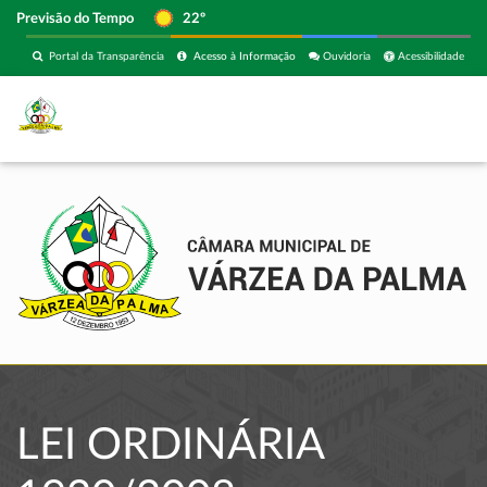
Previsão do Tempo
22º
Portal da Transparência
Acesso à Informação
Ouvidoria
Acessibilidade
LEI ORDINÁRIA