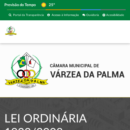
Previsão do Tempo
25º
Portal da Transparência
Acesso à Informação
Ouvidoria
Acessibilidade
LEI ORDINÁRIA