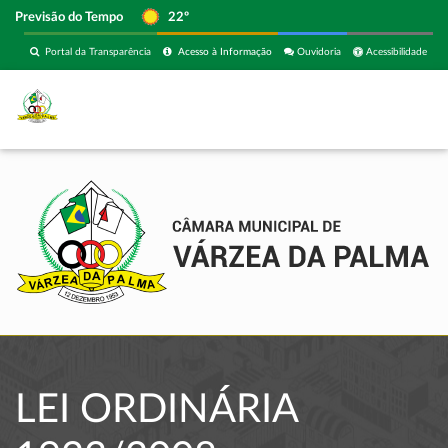
Previsão do Tempo
22º
Portal da Transparência
Acesso à Informação
Ouvidoria
Acessibilidade
LEI ORDINÁRIA