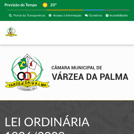
Previsão do Tempo
20º
Portal da Transparência
Acesso à Informação
Ouvidoria
Acessibilidade
LEI ORDINÁRIA