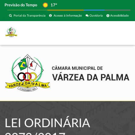
Previsão do Tempo
17º
Portal da Transparência
Acesso à Informação
Ouvidoria
Acessibilidade
LEI ORDINÁRIA