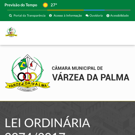
Previsão do Tempo
27º
Portal da Transparência
Acesso à Informação
Ouvidoria
Acessibilidade
LEI ORDINÁRIA