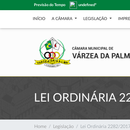
Previsão do Tempo
undefinedº
INÍCIO
A CÂMARA
LEGISLAÇÃO
IMPR
LEI ORDINÁRIA 2
Home
Legislação
Lei Ordinária 2282/201