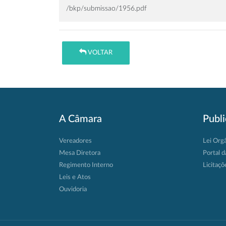
/bkp/submissao/1956.pdf
VOLTAR
A Câmara
Publ
Vereadores
Lei Org
Mesa Diretora
Portal d
Regimento Interno
Licitaçõ
Leis e Atos
Ouvidoria