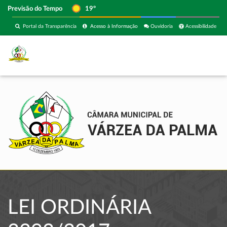
Previsão do Tempo
19º
Portal da Transparência
Acesso à Informação
Ouvidoria
Acessibilidade
LEI ORDINÁRIA