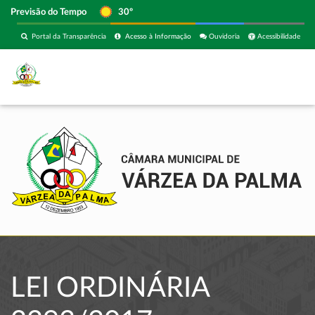
Previsão do Tempo
30º
Portal da Transparência
Acesso à Informação
Ouvidoria
Acessibilidade
LEI ORDINÁRIA