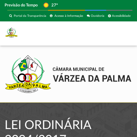
Previsão do Tempo
27º
Portal da Transparência
Acesso à Informação
Ouvidoria
Acessibilidade
LEI ORDINÁRIA