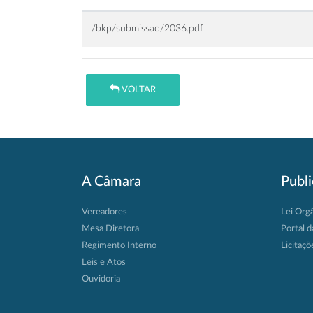
/bkp/submissao/2036.pdf
VOLTAR
A Câmara
Publ
Vereadores
Lei Org
Mesa Diretora
Portal d
Regimento Interno
Licitaçõ
Leis e Atos
Ouvidoria