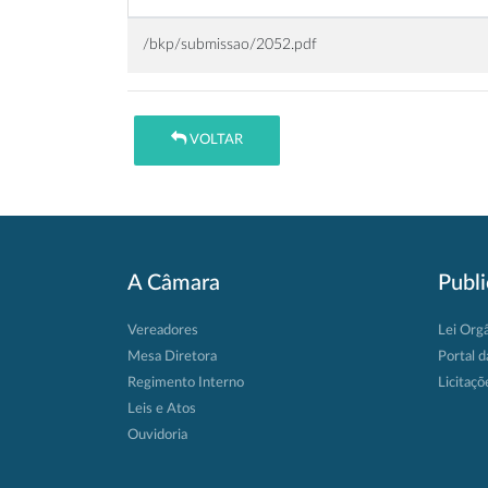
/bkp/submissao/2052.pdf
VOLTAR
A Câmara
Publ
Vereadores
Lei Org
Mesa Diretora
Portal d
Regimento Interno
Licitaçõ
Leis e Atos
Ouvidoria