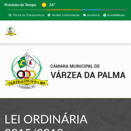
Previsão do Tempo
24º
Portal da Transparência
Acesso à Informação
Ouvidoria
Acessibilidade
LEI ORDINÁRIA