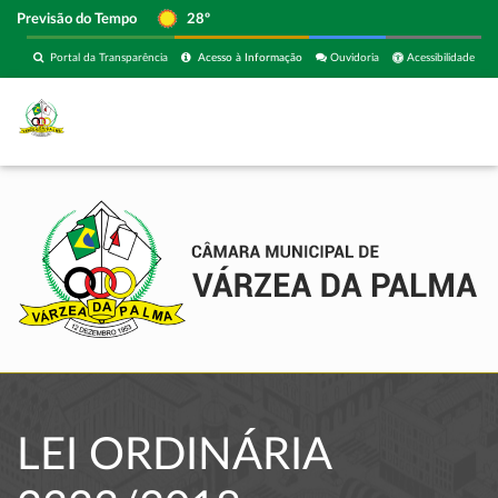
Previsão do Tempo
28º
Portal da Transparência
Acesso à Informação
Ouvidoria
Acessibilidade
LEI ORDINÁRIA