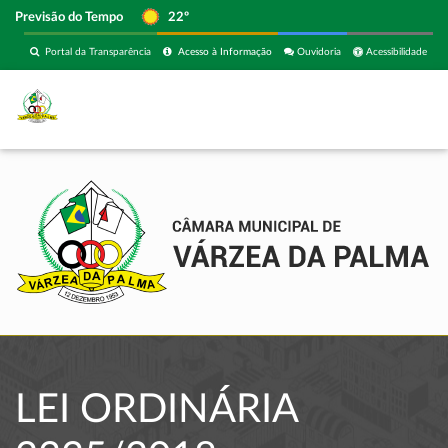
Previsão do Tempo
22º
Portal da Transparência
Acesso à Informação
Ouvidoria
Acessibilidade
LEI ORDINÁRIA