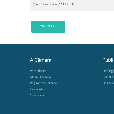
/bkp/submissao/2306.pdf
VOLTAR
A Câmara
Publ
Vereadores
Lei Org
Mesa Diretora
Portal d
Regimento Interno
Licitaçõ
Leis e Atos
Ouvidoria